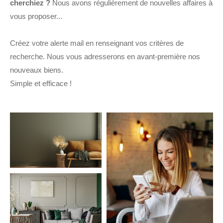
cherchiez ?
Nous avons régulièrement de nouvelles affaires à
Budget
vous proposer...
Surface
Surface
Créez votre alerte mail en renseignant vos critères de
recherche. Nous vous adresserons en avant-première nos
Pièces
nouveaux biens.
Pièces
Simple et efficace !
Référence
AFFINER LES CRITÈRES
TERRASSE
PARKING
PISCINE
FILTRER PAR
COUPS DE COEUR