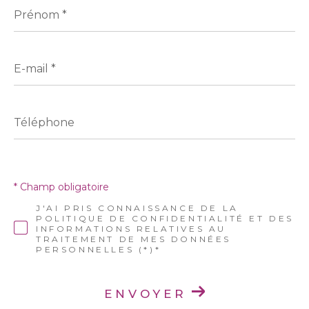
Prénom
*
E-
mail
*
Téléphone
* Champ obligatoire
J'AI PRIS CONNAISSANCE DE LA
POLITIQUE DE CONFIDENTIALITÉ ET DES
INFORMATIONS RELATIVES AU
TRAITEMENT DE MES DONNÉES
PERSONNELLES (*)*
ENVOYER