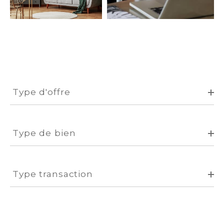
EXCLUSIVITÉS
NOUVEAUTÉS
RECHERCHER
Type
d'offre
Type d'offre
Type
de
Type de bien
bien
Type
transaction
Type transaction