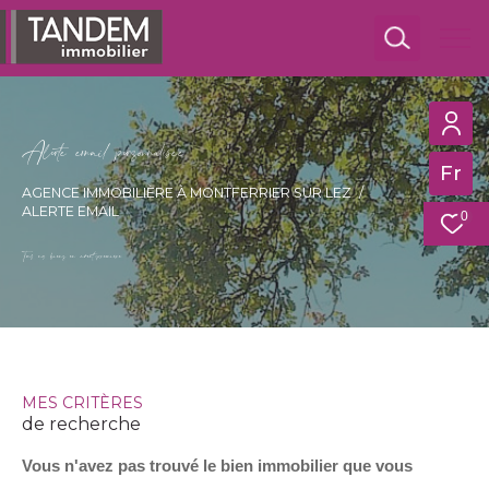
A
l
e
t
e
e
m
a
i
p
e
s
o
n
a
i
é
e
Fr
EFFECTUER UNE RECHERCHE
AGENCE IMMOBILIÈRE À MONTFERRIER SUR LEZ
Trouver mon futur bien
ALERTE EMAIL
0
Ma
Tous nos biens en avant-première
recherche
Ma recherche
Type
de
Type de bien
bien
MES CRITÈRES
Ville
de recherche
Vous n'avez pas trouvé le bien immobilier que vous
Budget