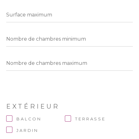
Surface
maximum
Nombre
de
chambres
minimum
Nombre
de
chambres
maximum
EXTÉRIEUR
BALCON
TERRASSE
JARDIN