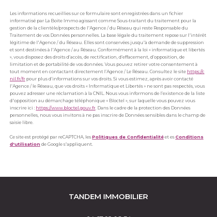
Les informations recueillies sur ce formulaire sont enregistrées dans un fichier
informatisé par La Boite Immo agissant comme Sous-traitant du traitement pour la
gestion de la clientèle/prospects de l'Agence / du Réseau qui reste Responsable du
Traitement de vos Données personnelles. La base légale du traitement repose sur l'intérêt
légitime de l'Agence / du Réseau. Elles sont conservées jusqu'à demande de suppression
et sont destinées à l'Agence / au Réseau. Conformément à la loi « informatique et libertés
», vous disposez des droits d’accès, de rectification, d’effacement, d’opposition, de
limitation et de portabilité de vos données. Vous pouvez retirer votre consentement à
tout moment en contactant directement l’Agence / Le Réseau. Consultez le site
https://c
nil.fr/fr
pour plus d’informations sur vos droits. Si vous estimez, après avoir contacté
l'Agence / le Réseau, que vos droits « Informatique et Libertés » ne sont pas respectés, vous
pouvez adresser une réclamation à la CNIL. Nous vous informons de l’existence de la liste
d'opposition au démarchage téléphonique « Bloctel », sur laquelle vous pouvez vous
inscrire ici :
https://www.bloctel.gouv.fr
. Dans le cadre de la protection des Données
personnelles, nous vous invitons à ne pas inscrire de Données sensibles dans le champ de
saisie libre.
Ce site est protégé par reCAPTCHA, les
Politiques de Confidentialité
et es
Conditions
d'utilisation
de Google s'appliquent.
TANDEM IMMOBILIER