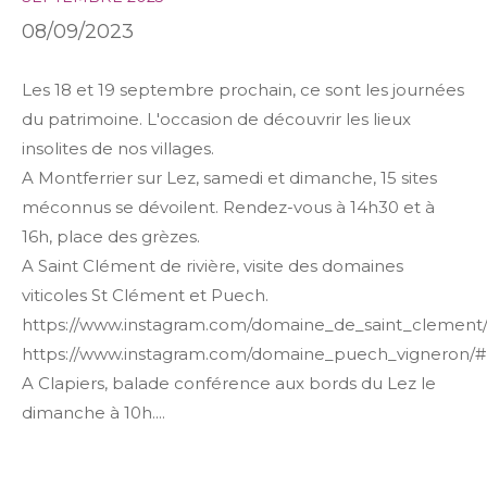
Budget
08/09/2023
Surface
Les 18 et 19 septembre prochain, ce sont les journées
Surface
du patrimoine. L'occasion de découvrir les lieux
Pièces
insolites de nos villages.
Pièces
A Montferrier sur Lez, samedi et dimanche, 15 sites
méconnus se dévoilent. Rendez-vous à 14h30 et à
Référence
16h, place des grèzes.
A Saint Clément de rivière, visite des domaines
viticoles St Clément et Puech.
AFFINER LES CRITÈRES
https://www.instagram.com/domaine_de_saint_clement
https://www.instagram.com/domaine_puech_vigneron/#
TERRASSE
PARKING
PISCINE
A Clapiers, balade conférence aux bords du Lez le
dimanche à 10h....
FILTRER PAR
COUPS DE COEUR