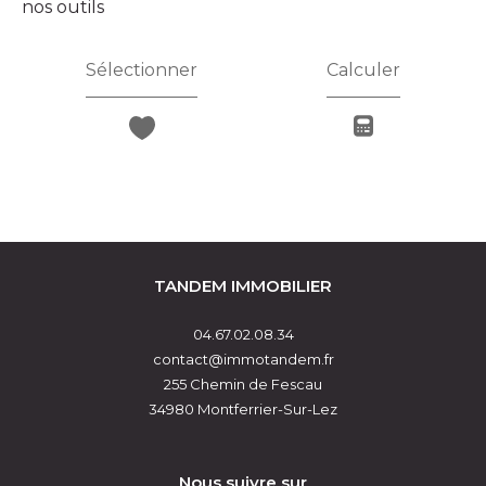
nos outils
Sélectionner
Calculer
TANDEM IMMOBILIER
04.67.02.08.34
contact@immotandem.fr
255 Chemin de Fescau
34980
Montferrier-Sur-Lez
Nous suivre sur