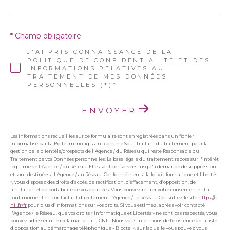
* Champ obligatoire
J'AI PRIS CONNAISSANCE DE LA
POLITIQUE DE CONFIDENTIALITÉ ET DES
INFORMATIONS RELATIVES AU
TRAITEMENT DE MES DONNÉES
PERSONNELLES (*)*
ENVOYER
Les informations recueillies sur ce formulaire sont enregistrées dans un fichier
informatisé par La Boite Immo agissant comme Sous-traitant du traitement pour la
gestion de la clientèle/prospects de l'Agence / du Réseau qui reste Responsable du
Traitement de vos Données personnelles. La base légale du traitement repose sur l'intérêt
légitime de l'Agence / du Réseau. Elles sont conservées jusqu'à demande de suppression
et sont destinées à l'Agence / au Réseau. Conformément à la loi « informatique et libertés
», vous disposez des droits d’accès, de rectification, d’effacement, d’opposition, de
limitation et de portabilité de vos données. Vous pouvez retirer votre consentement à
tout moment en contactant directement l’Agence / Le Réseau. Consultez le site
https://c
nil.fr/fr
pour plus d’informations sur vos droits. Si vous estimez, après avoir contacté
l'Agence / le Réseau, que vos droits « Informatique et Libertés » ne sont pas respectés, vous
pouvez adresser une réclamation à la CNIL. Nous vous informons de l’existence de la liste
d'opposition au démarchage téléphonique « Bloctel », sur laquelle vous pouvez vous