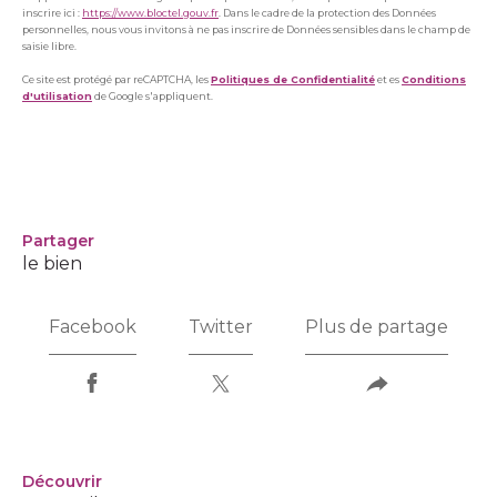
inscrire ici :
https://www.bloctel.gouv.fr
. Dans le cadre de la protection des Données
personnelles, nous vous invitons à ne pas inscrire de Données sensibles dans le champ de
saisie libre.
Ce site est protégé par reCAPTCHA, les
Politiques de Confidentialité
et es
Conditions
d'utilisation
de Google s'appliquent.
partager
le bien
Facebook
Twitter
Plus de partage
découvrir