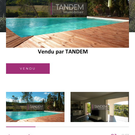
Budget
Surface
Surface
Pièces
Pièces
Référence
VENDU
AFFINER LES CRITÈRES
TERRASSE
PARKING
PISCINE
FILTRER PAR
COUPS DE COEUR