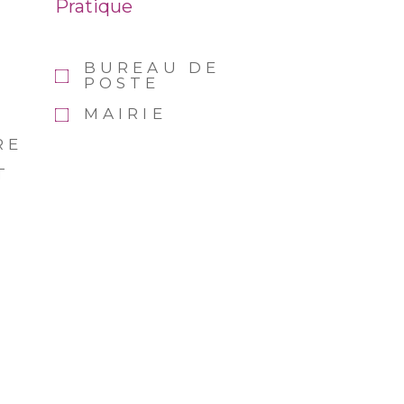
Pratique
BUREAU DE
POSTE
MAIRIE
RE
T