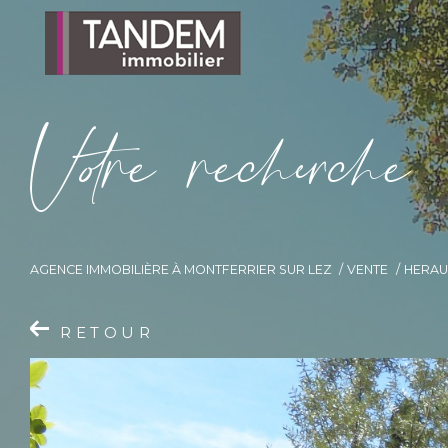
V
o
r
e
r
e
c
e
c
e
AGENCE IMMOBILIÈRE À MONTFERRIER SUR LEZ
VENTE
HERAU
RETOUR