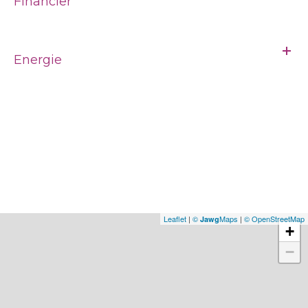
Financier
Energie
Leaflet
|
©
Maps
|
© OpenStreetMap
Jawg
+
−