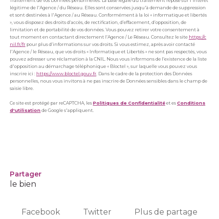
Traitement de vos Données personnelles. La base légale du traitement repose sur l'intérêt
légitime de l'Agence / du Réseau. Elles sont conservées jusqu'à demande de suppression
et sont destinées à l'Agence / au Réseau. Conformément à la loi « informatique et libertés
», vous disposez des droits d’accès, de rectification, d’effacement, d’opposition, de
limitation et de portabilité de vos données. Vous pouvez retirer votre consentement à
tout moment en contactant directement l’Agence / Le Réseau. Consultez le site
https://c
nil.fr/fr
pour plus d’informations sur vos droits. Si vous estimez, après avoir contacté
l'Agence / le Réseau, que vos droits « Informatique et Libertés » ne sont pas respectés, vous
pouvez adresser une réclamation à la CNIL. Nous vous informons de l’existence de la liste
d'opposition au démarchage téléphonique « Bloctel », sur laquelle vous pouvez vous
inscrire ici :
https://www.bloctel.gouv.fr
. Dans le cadre de la protection des Données
personnelles, nous vous invitons à ne pas inscrire de Données sensibles dans le champ de
saisie libre.
Ce site est protégé par reCAPTCHA, les
Politiques de Confidentialité
et es
Conditions
d'utilisation
de Google s'appliquent.
partager
le bien
Facebook
Twitter
Plus de partage