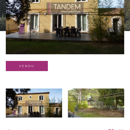
Budget
Surface
Surface
Pièces
Pièces
Référence
VENDU
AFFINER LES CRITÈRES
TERRASSE
PARKING
PISCINE
FILTRER PAR
COUPS DE COEUR