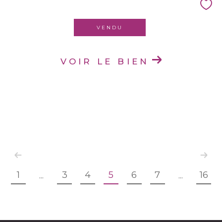
VENDU
VOIR LE BIEN
1
3
4
5
6
7
16
...
...