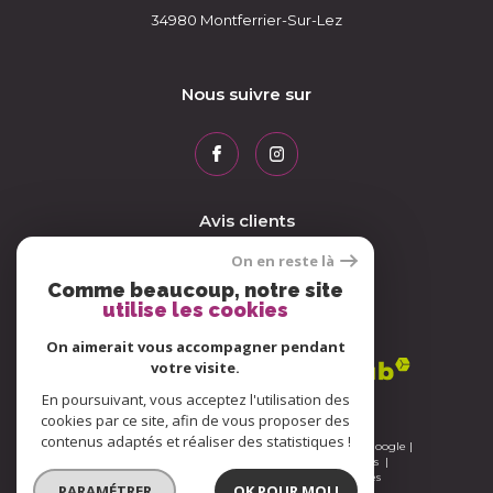
34980
Montferrier-Sur-Lez
Nous suivre sur
Avis clients
On en reste là
Comme beaucoup, notre site
utilise les cookies
Adhérents
On aimerait vous accompagner pendant
votre visite.
En poursuivant, vous acceptez l'utilisation des
cookies par ce site, afin de vous proposer des
contenus adaptés et réaliser des statistiques !
© 2026 | Tous droits réservés | Traduction powered by Google |
Nos honoraires
Plan du site
Mentions légales
Admin
Nos liens
Politique RGPD
Cookies
PARAMÉTRER
OK POUR MOI !